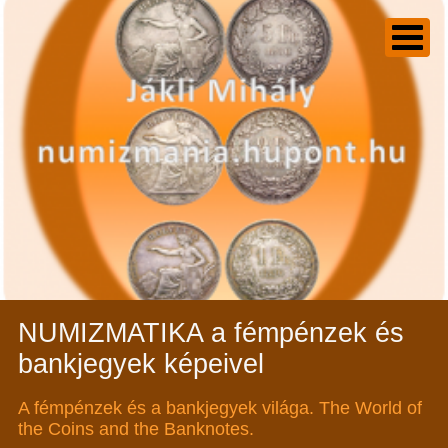
NUMIZMATIKA a fémpénzek és
bankjegyek képeivel
A fémpénzek és a bankjegyek világa. The World of
the Coins and the Banknotes.