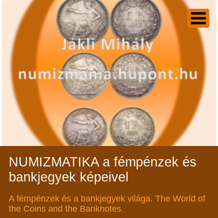
NUMIZMATIKA a fémpénzek és
bankjegyek képeivel
A fémpénzek és a bankjegyek világa. The World of
the Coins and the Banknotes.