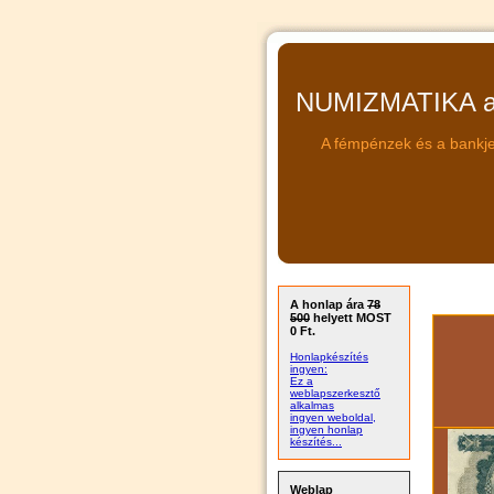
NUMIZMATIKA a 
A fémpénzek és a bankje
A honlap ára
78
500
helyett MOST
0 Ft.
Honlapkészítés
ingyen:
Ez a
weblapszerkesztő
alkalmas
ingyen weboldal,
ingyen honlap
készítés...
Weblap