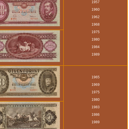
1957
1960
1962
1968
1975
1980
1984
1989
1965
1969
1975
1980
1983
1986
1989