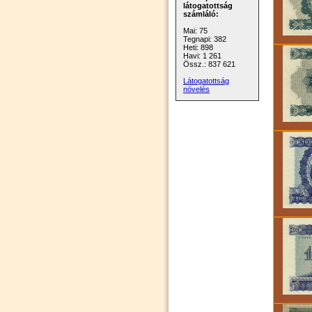
látogatottság
számláló:
Mai: 75
Tegnapi: 382
Heti: 898
Havi: 1 261
Össz.: 837 621
Látogatottság
növelés