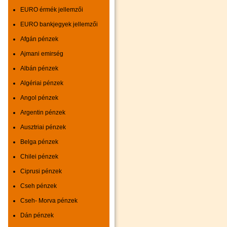
EURO érmék jellemzői
EURO bankjegyek jellemzői
Afgán pénzek
Ajmani emirség
Albán pénzek
Algériai pénzek
Angol pénzek
Argentin pénzek
Ausztriai pénzek
Belga pénzek
Chilei pénzek
Ciprusi pénzek
Cseh pénzek
Cseh- Morva pénzek
Dán pénzek