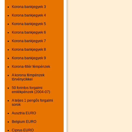
Korona bankjegyek 3
Korona bankjegyek 4
Korona bankjegyek 5
Korona bankjegyek 6
Korona bankjegyek 7
Korona bankjegyek 8
Korona bankjegyek 9
Korona-fillér fémpénzek
A korona fémpénzek
törvénycikkei
50 forintos forgalmi
emlékpénzek (2004-07)
A teljes 1 pengős forgalmi
sorok
Ausztria EURO
Belgium EURO
Ciprus EURO