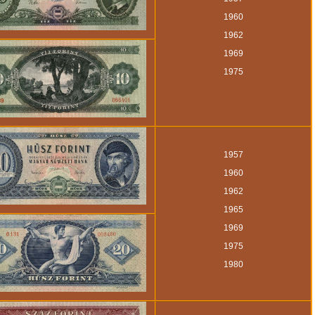
1960
1962
1969
1975
1957
1960
1962
1965
1969
1975
1980