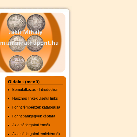
Oldalak (menü)
Bemutatkozás - Introduction
Hasznos linkek Useful links
Forint fémpénzek katalógusa
Forint bankjegyek képtára
Az első forgalmi érmék
Az első forgalmi emlékérmék