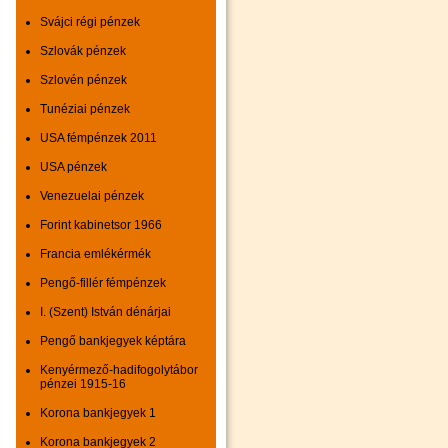
Svájci régi pénzek
Szlovák pénzek
Szlovén pénzek
Tunéziai pénzek
USA fémpénzek 2011
USA pénzek
Venezuelai pénzek
Forint kabinetsor 1966
Francia emlékérmék
Pengő-fillér fémpénzek
I. (Szent) István dénárjai
Pengő bankjegyek képtára
Kenyérmező-hadifogolytábor
pénzei 1915-16
Korona bankjegyek 1
Korona bankjegyek 2