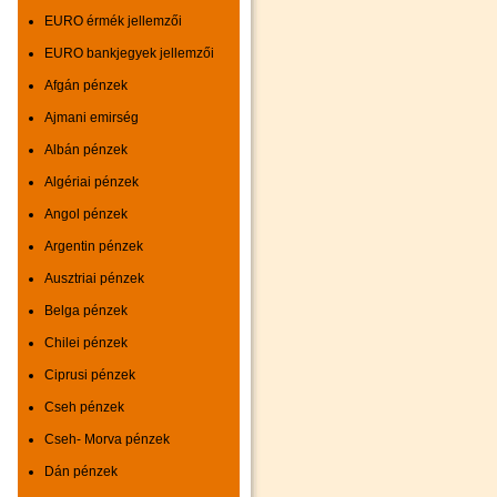
EURO érmék jellemzői
EURO bankjegyek jellemzői
Afgán pénzek
Ajmani emirség
Albán pénzek
Algériai pénzek
Angol pénzek
Argentin pénzek
Ausztriai pénzek
Belga pénzek
Chilei pénzek
Ciprusi pénzek
Cseh pénzek
Cseh- Morva pénzek
Dán pénzek