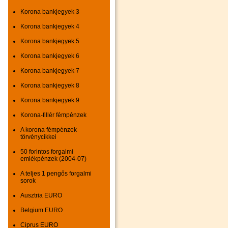
Korona bankjegyek 3
Korona bankjegyek 4
Korona bankjegyek 5
Korona bankjegyek 6
Korona bankjegyek 7
Korona bankjegyek 8
Korona bankjegyek 9
Korona-fillér fémpénzek
A korona fémpénzek
törvénycikkei
50 forintos forgalmi
emlékpénzek (2004-07)
A teljes 1 pengős forgalmi
sorok
Ausztria EURO
Belgium EURO
Ciprus EURO