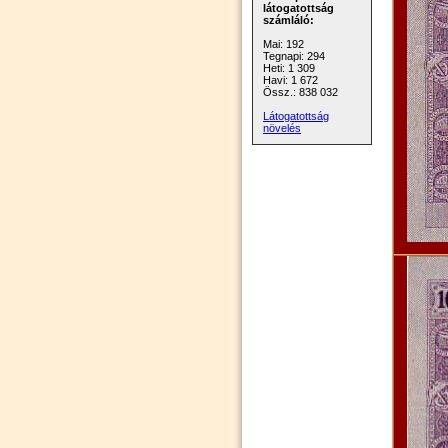
látogatottság
számláló:
Mai: 192
Tegnapi: 294
Heti: 1 309
Havi: 1 672
Össz.: 838 032
Látogatottság
növelés