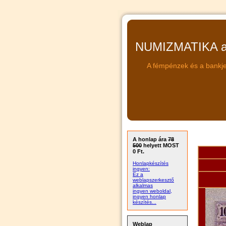
NUMIZMATIKA a 
A fémpénzek és a bankje
A honlap ára
78
500
helyett MOST
0 Ft.
Honlapkészítés
ingyen:
Ez a
weblapszerkesztő
alkalmas
ingyen weboldal,
ingyen honlap
készítés...
Weblap