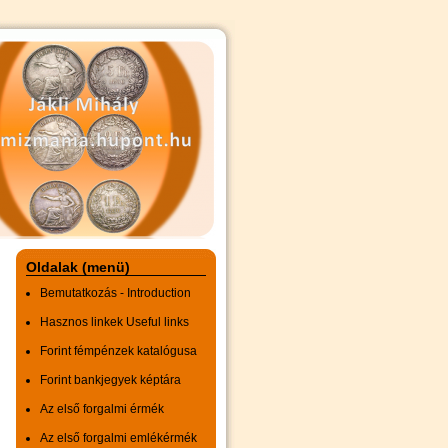
Oldalak (menü)
Bemutatkozás - Introduction
Hasznos linkek Useful links
Forint fémpénzek katalógusa
Forint bankjegyek képtára
Az első forgalmi érmék
Az első forgalmi emlékérmék