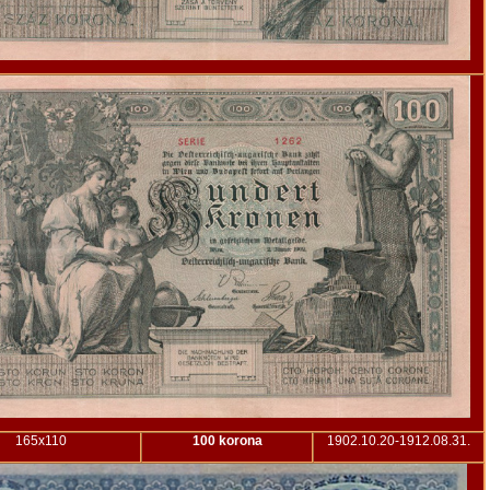
165x110
100 korona
1902.10.20-1912.08.31.