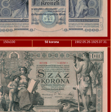
150x100
50 korona
1902.05.26-1925.07.31.