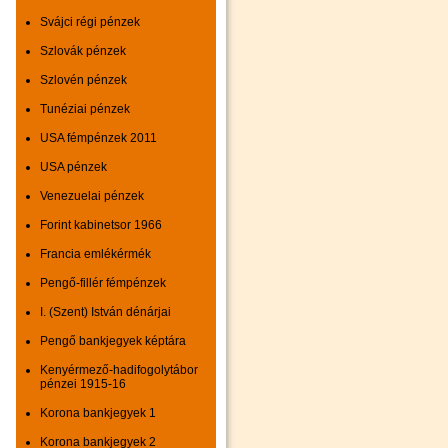
Svájci régi pénzek
Szlovák pénzek
Szlovén pénzek
Tunéziai pénzek
USA fémpénzek 2011
USA pénzek
Venezuelai pénzek
Forint kabinetsor 1966
Francia emlékérmék
Pengő-fillér fémpénzek
I. (Szent) István dénárjai
Pengő bankjegyek képtára
Kenyérmező-hadifogolytábor
pénzei 1915-16
Korona bankjegyek 1
Korona bankjegyek 2