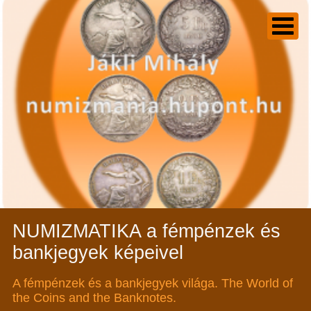
NUMIZMATIKA a fémpénzek és
bankjegyek képeivel
A fémpénzek és a bankjegyek világa. The World of
the Coins and the Banknotes.