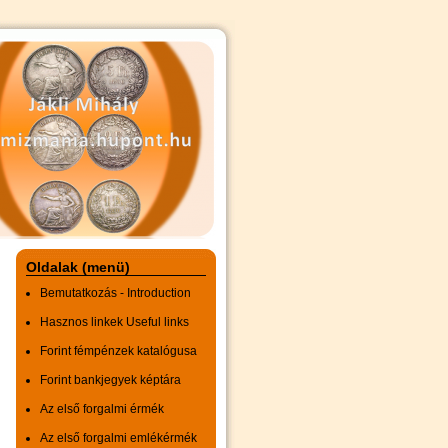
Oldalak (menü)
Bemutatkozás - Introduction
Hasznos linkek Useful links
Forint fémpénzek katalógusa
Forint bankjegyek képtára
Az első forgalmi érmék
Az első forgalmi emlékérmék