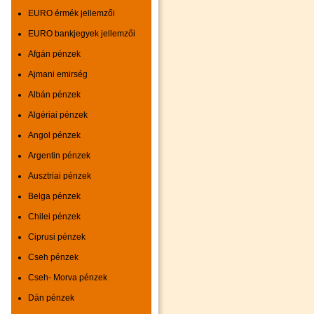
EURO érmék jellemzői
EURO bankjegyek jellemzői
Afgán pénzek
Ajmani emirség
Albán pénzek
Algériai pénzek
Angol pénzek
Argentin pénzek
Ausztriai pénzek
Belga pénzek
Chilei pénzek
Ciprusi pénzek
Cseh pénzek
Cseh- Morva pénzek
Dán pénzek