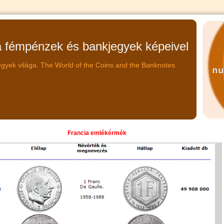
fémpénzek és bankjegyek képeivel
gyek világa. The World of the Coins and the Banknotes.
Francia emlékérmék