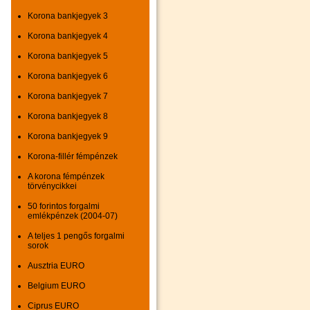
Korona bankjegyek 3
Korona bankjegyek 4
Korona bankjegyek 5
Korona bankjegyek 6
Korona bankjegyek 7
Korona bankjegyek 8
Korona bankjegyek 9
Korona-fillér fémpénzek
A korona fémpénzek
törvénycikkei
50 forintos forgalmi
emlékpénzek (2004-07)
A teljes 1 pengős forgalmi
sorok
Ausztria EURO
Belgium EURO
Ciprus EURO