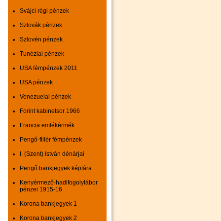
Svájci régi pénzek
Szlovák pénzek
Szlovén pénzek
Tunéziai pénzek
USA fémpénzek 2011
USA pénzek
Venezuelai pénzek
Forint kabinetsor 1966
Francia emlékérmék
Pengő-fillér fémpénzek
I. (Szent) István dénárjai
Pengő bankjegyek képtára
Kenyérmező-hadifogolytábor
pénzei 1915-16
Korona bankjegyek 1
Korona bankjegyek 2