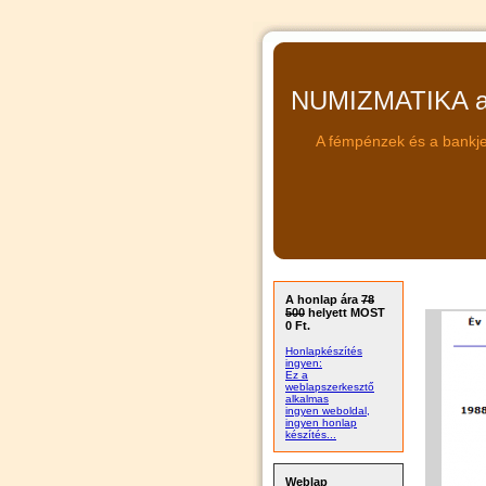
NUMIZMATIKA a 
A fémpénzek és a bankje
A honlap ára
78
500
helyett MOST
0 Ft.
Honlapkészítés
ingyen:
Ez a
weblapszerkesztő
alkalmas
ingyen weboldal,
ingyen honlap
készítés...
Weblap