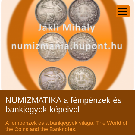
NUMIZMATIKA a fémpénzek és
bankjegyek képeivel
A fémpénzek és a bankjegyek világa. The World of
the Coins and the Banknotes.